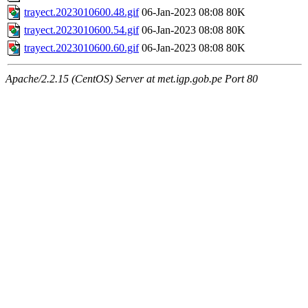
trayect.2023010600.48.gif
06-Jan-2023 08:08
80K
trayect.2023010600.54.gif
06-Jan-2023 08:08
80K
trayect.2023010600.60.gif
06-Jan-2023 08:08
80K
Apache/2.2.15 (CentOS) Server at met.igp.gob.pe Port 80